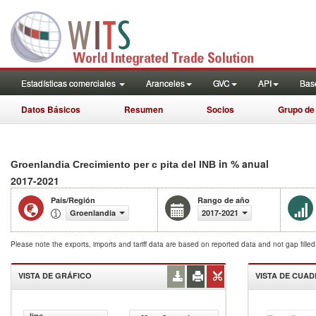
Estadísticas comerciales
Aranceles
GVC
API
Base
Datos Básicos
Resumen
Socios
Grupo de
in % anual
Groenlandia Crecimiento per c pita del INB
2017-2021
País/Región
Rango de año
Groenlandia
2017-2021
Please note the exports, imports and tariff data are based on reported data and not gap fille
VISTA DE GRÁFICO
VISTA DE CUA