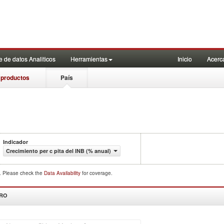
 de datos Analiticos
Herramientas
Inicio
Acerc
 productos
País
Indicador
Crecimiento per c pita del INB (% anual)
d. Please check the
Data Availability
for coverage.
DRO