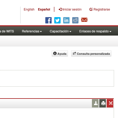
|
English
Español
Iniciar sesión
Registrarse
a de WITS
Referencias
Capacitación
Enlaces de respaldo
Ayuda
Consulta personalizada