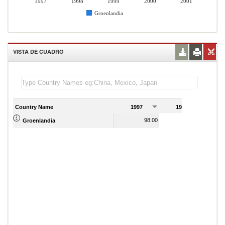
1997
1998
1999
2000
2001
Groenlandia
VISTA DE CUADRO
Country Name
1997
1998
1
98.00
98.00
Groenlandia