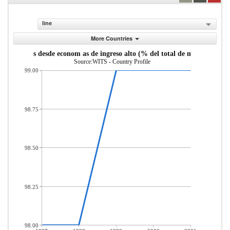
line
More Countries
importadas desde econom as de ingreso alto (% del total de mercader as 
Source:WITS - Country Profile
99.00
98.75
98.50
98.25
98.00