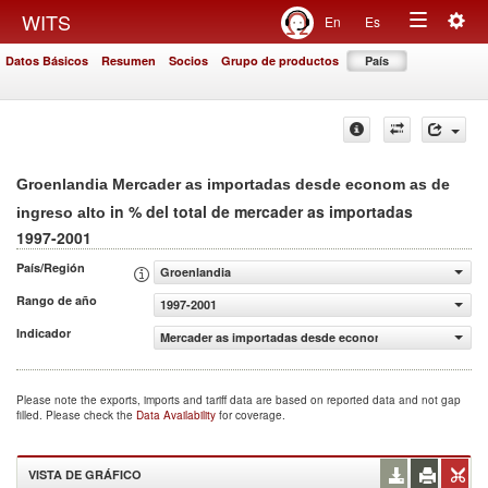
Togg
WITS
En
Es
Toggle
navig
Datos Básicos
Resumen
Socios
Grupo de productos
País
navigation
Groenlandia Mercader as importadas desde econom as de
in % del total de mercader as importadas
ingreso alto
1997-2001
País/Región
Groenlandia
Rango de año
1997-2001
Indicador
Mercader as importadas desde econom as de ingreso alto
Please note the exports, imports and tariff data are based on reported data and not gap
filled. Please check the
Data Availability
for coverage.
VISTA DE GRÁFICO