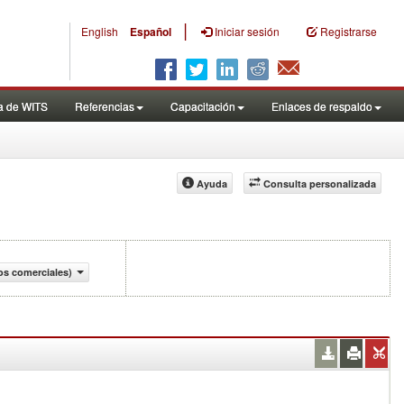
|
English
Español
Iniciar sesión
Registrarse
a de WITS
Referencias
Capacitación
Enlaces de respaldo
Ayuda
Consulta personalizada
os comerciales)