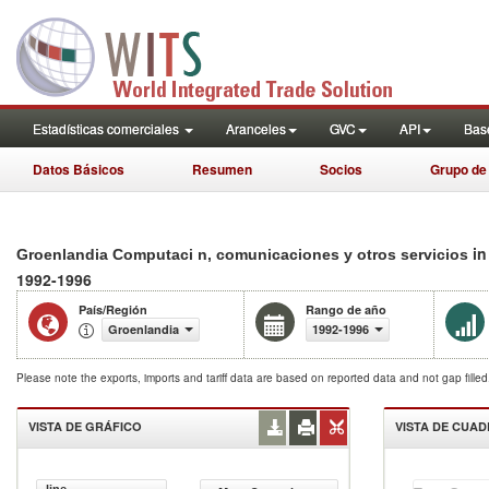
Estadísticas comerciales
Aranceles
GVC
API
Base
Datos Básicos
Resumen
Socios
Grupo de
in
Groenlandia Computaci n, comunicaciones y otros servicios
1992-1996
País/Región
Rango de año
Groenlandia
1992-1996
Please note the exports, imports and tariff data are based on reported data and not gap fille
VISTA DE GRÁFICO
VISTA DE CUA