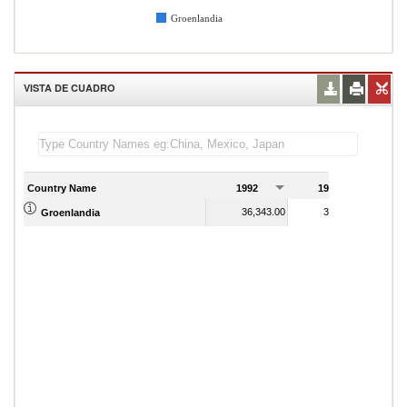
Groenlandia
VISTA DE CUADRO
Country Name
1992
1993
1
36,343.00
34,578.00
Groenlandia