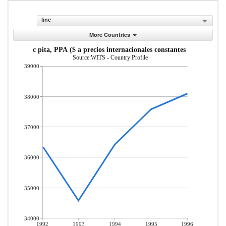
line
More Countries
PIB per c pita, PPA ($ a precios internacionales constantes de 2011)
Source:WITS - Country Profile
39000
38000
37000
36000
35000
34000
1992
1993
1994
1995
1996