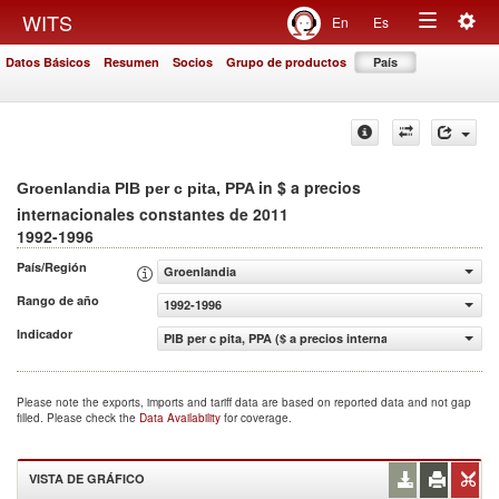
Togg
WITS
En
Es
Toggle
navig
Datos Básicos
Resumen
Socios
Grupo de productos
País
navigation
in $ a precios
Groenlandia PIB per c pita, PPA
internacionales constantes de 2011
1992-1996
País/Región
Groenlandia
Rango de año
1992-1996
Indicador
PIB per c pita, PPA ($ a precios internacionales constant
Please note the exports, imports and tariff data are based on reported data and not gap
filled. Please check the
Data Availability
for coverage.
VISTA DE GRÁFICO