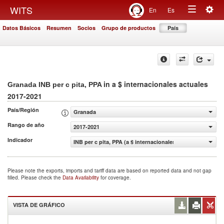
Togg
WITS
En
Es
Toggle
navig
Datos Básicos
Resumen
Socios
Grupo de productos
País
navigation
in a $ internacionales actuales
Granada INB per c pita, PPA
2017-2021
País/Región
Granada
Rango de año
2017-2021
Indicador
INB per c pita, PPA (a $ internacionales actuales)
Please note the exports, imports and tariff data are based on reported data and not gap
filled. Please check the
Data Availability
for coverage.
VISTA DE GRÁFICO