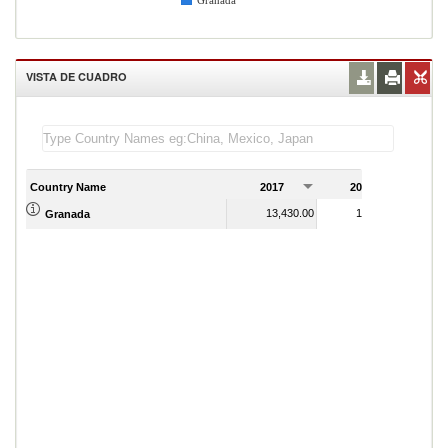
Granada
VISTA DE CUADRO
Country Name
2017
2018
2
13,430.00
14,420.00
Granada