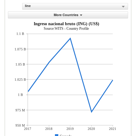
line
More Countries
Ingreso nacional bruto (ING) (US$)
Source:WITS - Country Profile
1.1 B
1.075 B
1.05 B
1.025 B
1 B
975 M
950 M
2017
2018
2019
2020
2021