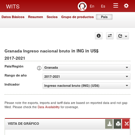
Togg
WITS
En
Es
Toggle
navig
Datos Básicos
Resumen
Socios
Grupo de productos
País
navigation
in ING in US$
Granada Ingreso nacional bruto
2017-2021
País/Región
Granada
Rango de año
2017-2021
Indicador
Ingreso nacional bruto (ING) (US$)
Please note the exports, imports and tariff data are based on reported data and not gap
filled. Please check the
Data Availability
for coverage.
VISTA DE GRÁFICO