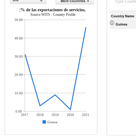
line
More Countries
os de viaje (% de las exportaciones de servicios, balanza de pagos)
Source:WITS - Country Profile
Country Name
50.00
Guinea
40.00
30.00
20.00
10.00
0.00
2017
2018
2019
2020
2021
Guinea