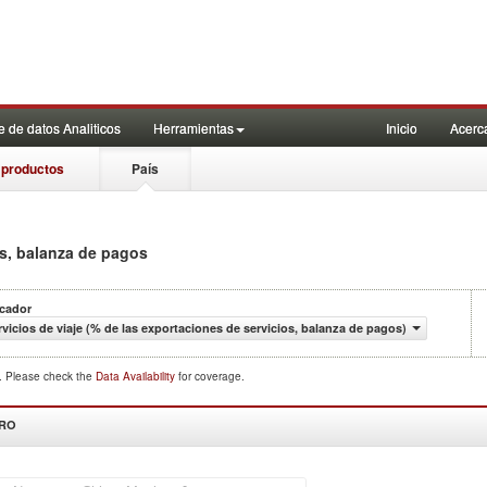
 de datos Analiticos
Herramientas
Inicio
Acerc
 productos
País
os, balanza de pagos
icador
rvicios de viaje (% de las exportaciones de servicios, balanza de pagos)
d. Please check the
Data Availability
for coverage.
DRO