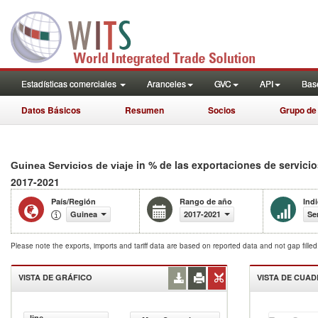
Estadísticas comerciales
Aranceles
GVC
API
Base
Datos Básicos
Resumen
Socios
Grupo de
in % de las exportaciones de servici
Guinea Servicios de viaje
2017-2021
País/Región
Rango de año
Ind
Guinea
2017-2021
Se
Please note the exports, imports and tariff data are based on reported data and not gap fille
VISTA DE GRÁFICO
VISTA DE CUA