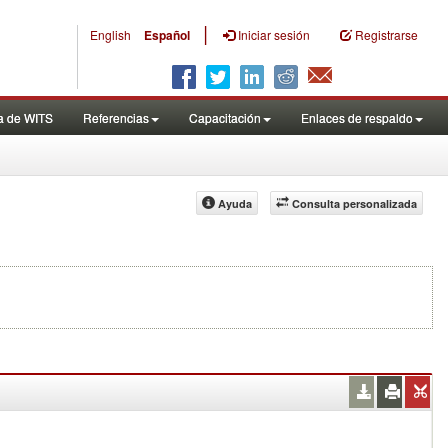
|
English
Español
Iniciar sesión
Registrarse
a de WITS
Referencias
Capacitación
Enlaces de respaldo
Ayuda
Consulta personalizada