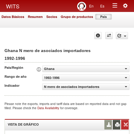
Togg
WITS
En
Es
Toggle
navig
Datos Básicos
Resumen
Socios
Grupo de productos
País
navigation
Ghana N mero de asociados importadores
1992-1996
País/Región
Ghana
Rango de año
1992-1996
Indicador
N mero de asociados importadores
Please note the exports, imports and tariff data are based on reported data and not gap
filled. Please check the
Data Availability
for coverage.
VISTA DE GRÁFICO