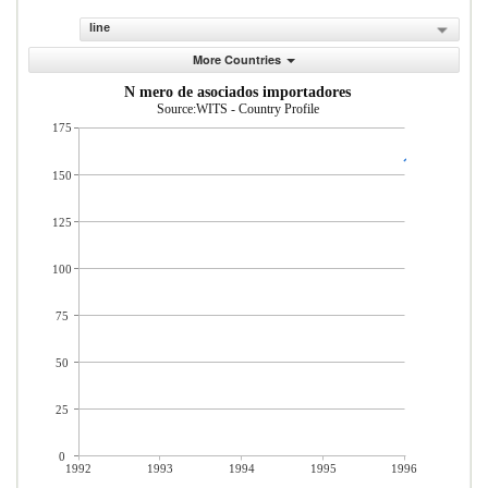
line
More Countries
N mero de asociados importadores
Source:WITS - Country Profile
175
150
125
100
75
50
25
0
1992
1993
1994
1995
1996