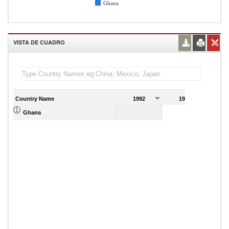
Ghana
VISTA DE CUADRO
Country Name
1992
1993
1
Ghana