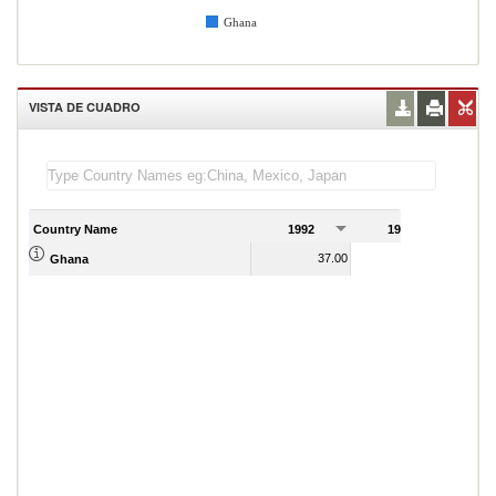
Ghana
VISTA DE CUADRO
Country Name
1992
1993
1
37.00
54.00
Ghana