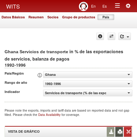
Togg
WITS
En
Es
Toggle
navig
Datos Básicos
Resumen
Socios
Grupo de productos
País
navigation
in % de las exportaciones
Ghana Servicios de transporte
de servicios, balanza de pagos
1992-1996
País/Región
Ghana
Rango de año
1992-1996
Indicador
Servicios de transporte (% de las exportaciones de servi
Please note the exports, imports and tariff data are based on reported data and not gap
filled. Please check the
Data Availability
for coverage.
VISTA DE GRÁFICO