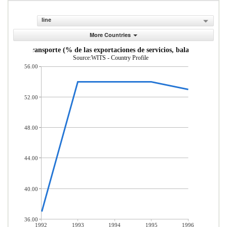
line
More Countries
vicios de transporte (% de las exportaciones de servicios, balanza de pago
Source:WITS - Country Profile
56.00
52.00
48.00
44.00
40.00
36.00
1992
1993
1994
1995
1996