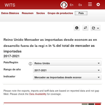
Togg
WITS
En
Es
Toggle
navig
Datos Básicos
Resumen
Socios
Grupo de productos
País
navigation
Reino Unido Mercader as importadas desde econom as en
in % del total de mercader as
desarrollo fuera de la regi n
importadas
2017-2021
País/Región
Reino Unido
Rango de año
2017-2021
Indicador
Mercader as importadas desde econom as en desarrollo fu
Please note the exports, imports and tariff data are based on reported data and not gap
filled. Please check the
Data Availability
for coverage.