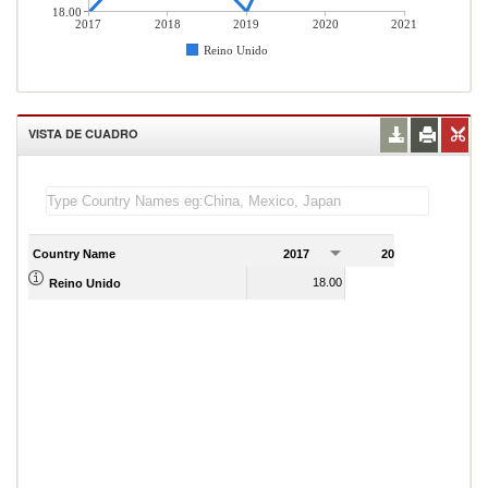
18.00
2017
2018
2019
2020
2021
Reino Unido
VISTA DE CUADRO
Country Name
2017
2018
2
18.00
19.00
Reino Unido