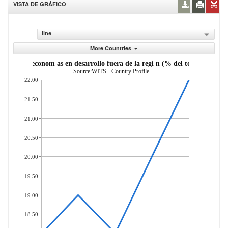
VISTA DE GRÁFICO
line
More Countries
as desde econom as en desarrollo fuera de la regi n (% del total de merc
Source:WITS - Country Profile
22.00
21.50
21.00
20.50
20.00
19.50
19.00
18.50