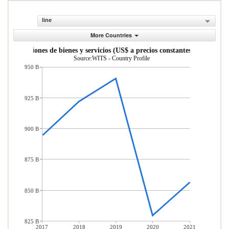
line
More Countries
Exportaciones de bienes y servicios (US$ a precios constantes de 2010)
Source:WITS - Country Profile
950 B
925 B
900 B
875 B
850 B
825 B
2017
2018
2019
2020
2021