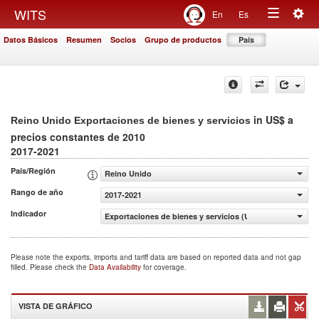
Togg
WITS
En
Es
Toggle
navig
Datos Básicos
Resumen
Socios
Grupo de productos
País
navigation
in US$ a
Reino Unido Exportaciones de bienes y servicios
precios constantes de 2010
2017-2021
País/Región
Reino Unido
Rango de año
2017-2021
Indicador
Exportaciones de bienes y servicios (US$ a precios cons
Please note the exports, imports and tariff data are based on reported data and not gap
filled. Please check the
Data Availability
for coverage.
VISTA DE GRÁFICO