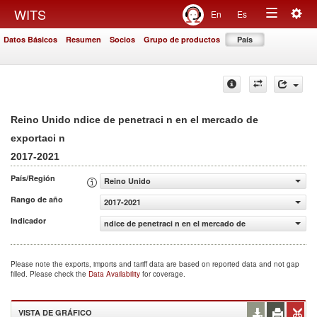
Togg
WITS
En
Es
Toggle
navig
Datos Básicos
Resumen
Socios
Grupo de productos
País
navigation
Reino Unido ndice de penetraci n en el mercado de
exportaci n
2017-2021
País/Región
Reino Unido
Rango de año
2017-2021
Indicador
ndice de penetraci n en el mercado de exportaci n
Please note the exports, imports and tariff data are based on reported data and not gap
filled. Please check the
Data Availability
for coverage.
VISTA DE GRÁFICO