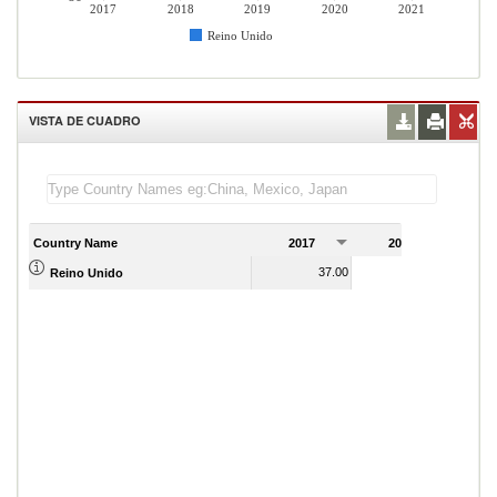
2017
2018
2019
2020
2021
Reino Unido
VISTA DE CUADRO
Country Name
2017
2018
2
37.00
37.00
Reino Unido