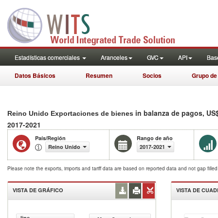
Estadísticas comerciales
Aranceles
GVC
API
Base
Datos Básicos
Resumen
Socios
Grupo de
in balanza de pagos, US$
Reino Unido Exportaciones de bienes
2017-2021
País/Región
Rango de año
Reino Unido
2017-2021
Please note the exports, imports and tariff data are based on reported data and not gap fille
VISTA DE GRÁFICO
VISTA DE CUA