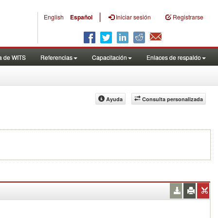
|
English
Español
Iniciar sesión
Registrarse
a de WITS
Referencias
Capacitación
Enlaces de respaldo
Ayuda
Consulta personalizada