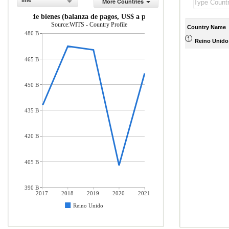
line
More Countries
rtaciones de bienes (balanza de pagos, US$ a precios actuales)
Source:WITS - Country Profile
Country Name
480 B
Reino Unido
465 B
450 B
435 B
420 B
405 B
390 B
2017
2018
2019
2020
2021
Reino Unido