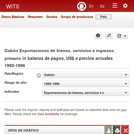
Togg
WITS
En
Es
Toggle
navig
Datos Básicos
Resumen
Socios
Grupo de productos
País
navigation
Gabón Exportaciones de bienes, servicios e ingresos
in balanza de pagos, US$ a precios actuales
primario
1992-1996
País/Región
Gabón
Rango de año
1992-1996
Indicador
Exportaciones de bienes, servicios e ingresos primario (
Please note the exports, imports and tariff data are based on reported data and not gap
filled. Please check the
Data Availability
for coverage.
VISTA DE GRÁFICO