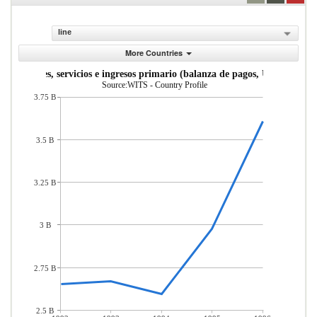
line
More Countries
s de bienes, servicios e ingresos primario (balanza de pagos, US$ a precio
Source:WITS - Country Profile
3.75 B
3.5 B
3.25 B
3 B
2.75 B
2.5 B