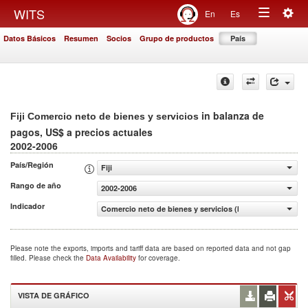
Togg
WITS
En
Es
Toggle
navig
Datos Básicos
Resumen
Socios
Grupo de productos
País
navigation
in balanza de
Fiji Comercio neto de bienes y servicios
pagos, US$ a precios actuales
2002-2006
País/Región
Fiji
Rango de año
2002-2006
Indicador
Comercio neto de bienes y servicios (balanza de pagos, 
Please note the exports, imports and tariff data are based on reported data and not gap
filled. Please check the
Data Availability
for coverage.
VISTA DE GRÁFICO