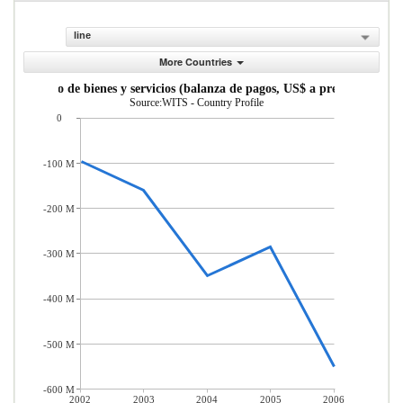
line
More Countries
mercio neto de bienes y servicios (balanza de pagos, US$ a precios actuales
Source:WITS - Country Profile
0
-100 M
-200 M
-300 M
-400 M
-500 M
-600 M
2002
2003
2004
2005
2006