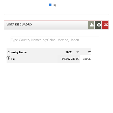
Fiji
VISTA DE CUADRO
Country Name
2002
2003
2
-96,107,311.00
-159,395,341.00
Fiji