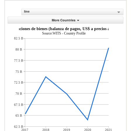
line
More Countries
Importaciones de bienes (balanza de pagos, US$ a precios actuales)
Source:WITS - Country Profile
82.5 B
80 B
77.5 B
75 B
72.5 B
70 B
67.5 B
65 B
62.5 B
2017
2018
2019
2020
2021