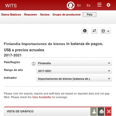
Togg
WITS
En
Es
Toggle
navig
Datos Básicos
Resumen
Socios
Grupo de productos
País
navigation
in balanza de pagos,
Finlandia Importaciones de bienes
US$ a precios actuales
2017-2021
País/Región
Finlandia
Rango de año
2017-2021
Indicador
Importaciones de bienes (balanza de pagos, US$ a precio
Please note the exports, imports and tariff data are based on reported data and not gap
filled. Please check the
Data Availability
for coverage.
VISTA DE GRÁFICO