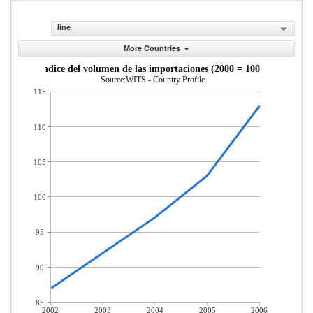
line
More Countries
ndice del volumen de las importaciones (2000 = 100)
Source:WITS - Country Profile
115
110
105
100
95
90
85
2002
2003
2004
2005
2006