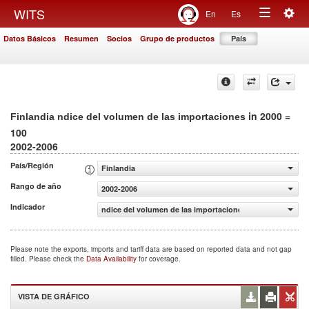
Togg
WITS
En
Es
Toggle
navig
Datos Básicos
Resumen
Socios
Grupo de productos
País
navigation
in 2000 =
Finlandia ndice del volumen de las importaciones
100
2002-2006
País/Región
Finlandia
Rango de año
2002-2006
Indicador
ndice del volumen de las importaciones (2000 = 100)
Please note the exports, imports and tariff data are based on reported data and not gap
filled. Please check the
Data Availability
for coverage.
VISTA DE GRÁFICO