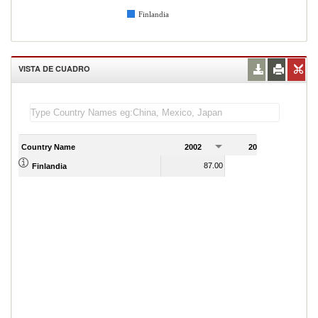
Finlandia
VISTA DE CUADRO
Country Name
2002
2003
2
87.00
92.00
Finlandia