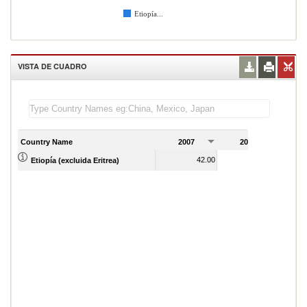
Etiopía...
VISTA DE CUADRO
Country Name
2007
2008
2
42.00
54.00
Etiopía (excluida Eritrea)