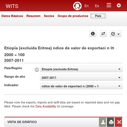
Togg
WITS
En
Es
Toggle
navig
Datos Básicos
Resumen
Socios
Grupo de productos
País
navigation
in
Etiopía (excluida Eritrea) ndice de valor de exportaci n
2000 = 100
2007-2011
País/Región
Etiopía (excluida Eritrea)
Rango de año
2007-2011
Indicador
ndice de valor de exportaci n (2000 = 100)
Please note the exports, imports and tariff data are based on reported data and not gap
filled. Please check the
Data Availability
for coverage.
VISTA DE GRÁFICO