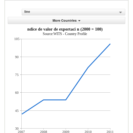
line
More Countries
ndice de valor de exportaci n (2000 = 100)
Source:WITS - Country Profile
105
90
75
60
45
30
2007
2008
2009
2010
2011