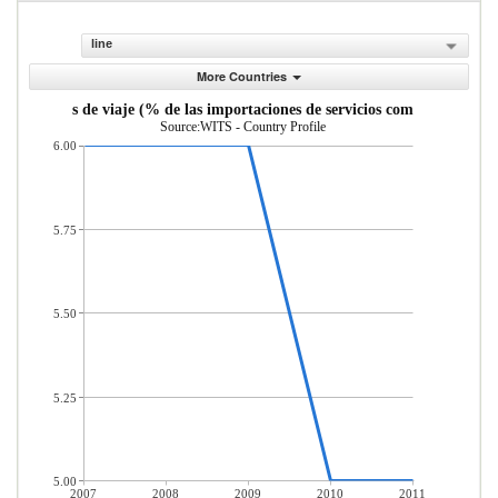
line
More Countries
Servicios de viaje (% de las importaciones de servicios comerciales)
Source:WITS - Country Profile
6.00
5.75
5.50
5.25
5.00
2007
2008
2009
2010
2011