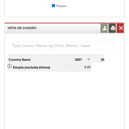
Etiopía...
VISTA DE CUADRO
Country Name
2007
2008
2
6.00
6.00
Etiopía (excluida Eritrea)