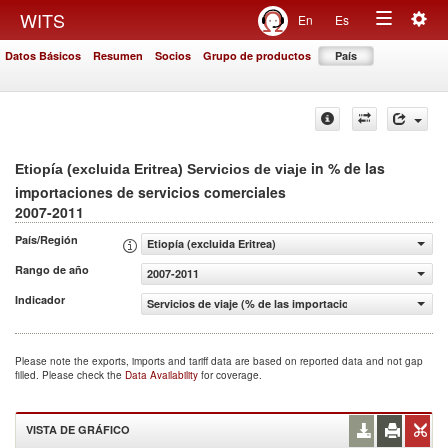
Togg
WITS
En
Es
Toggle
navig
Datos Básicos
Resumen
Socios
Grupo de productos
País
navigation
in % de las
Etiopía (excluida Eritrea) Servicios de viaje
importaciones de servicios comerciales
2007-2011
País/Región
Etiopía (excluida Eritrea)
Rango de año
2007-2011
Indicador
Servicios de viaje (% de las importaciones de servicios c
Please note the exports, imports and tariff data are based on reported data and not gap
filled. Please check the
Data Availability
for coverage.
VISTA DE GRÁFICO