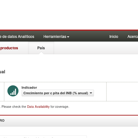
 de datos Analiticos
Herramientas
Inicio
Acerc
 productos
País
ual
Indicador
Crecimiento per c pita del INB (% anual)
d. Please check the
Data Availability
for coverage.
DRO