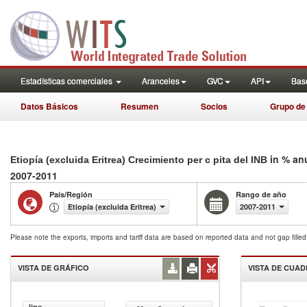
Estadísticas comerciales
Aranceles
GVC
API
Base
Datos Básicos
Resumen
Socios
Grupo de
in % an
Etiopía (excluida Eritrea) Crecimiento per c pita del INB
2007-2011
País/Región
Rango de año
Etiopía (excluida Eritrea)
2007-2011
Please note the exports, imports and tariff data are based on reported data and not gap fille
VISTA DE GRÁFICO
VISTA DE CUA