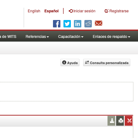
|
English
Español
Iniciar sesión
Registrarse
a de WITS
Referencias
Capacitación
Enlaces de respaldo
Ayuda
Consulta personalizada