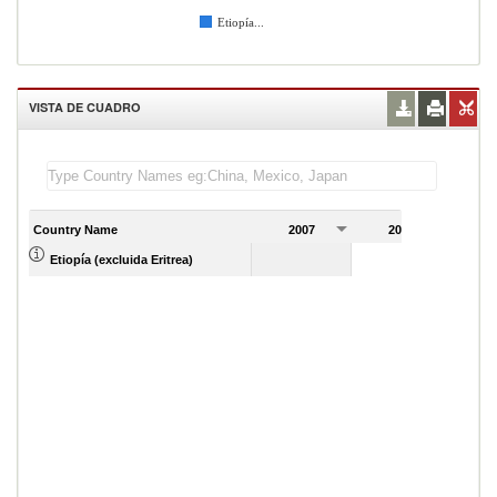
Etiopía...
VISTA DE CUADRO
Country Name
2007
2008
2
Etiopía (excluida Eritrea)