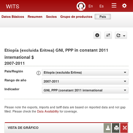
Togg
WITS
En
Es
Toggle
navig
Datos Básicos
Resumen
Socios
Grupo de productos
País
navigation
in constant 2011
Etiopía (excluida Eritrea) GNI, PPP
international $
2007-2011
País/Región
Etiopía (excluida Eritrea)
Rango de año
2007-2011
Indicador
GNI, PPP (constant 2011 international $)
Please note the exports, imports and tariff data are based on reported data and not gap
filled. Please check the
Data Availability
for coverage.
VISTA DE GRÁFICO