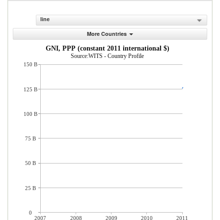
line
More Countries
GNI, PPP (constant 2011 international $)
Source:WITS - Country Profile
150 B
125 B
100 B
75 B
50 B
25 B
0
2007
2008
2009
2010
2011