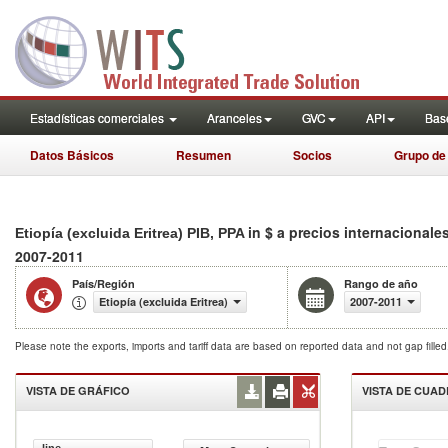
Estadísticas comerciales
Aranceles
GVC
API
Base
Datos Básicos
Resumen
Socios
Grupo de
in $ a precios internacionale
Etiopía (excluida Eritrea) PIB, PPA
2007-2011
País/Región
Rango de año
Etiopía (excluida Eritrea)
2007-2011
Please note the exports, imports and tariff data are based on reported data and not gap fille
VISTA DE GRÁFICO
VISTA DE CUA