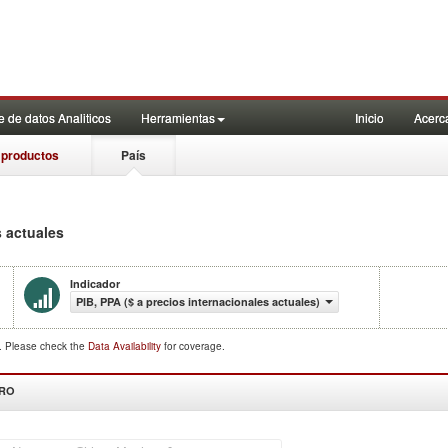
 de datos Analiticos
Herramientas
Inicio
Acerc
 productos
País
s actuales
Indicador
PIB, PPA ($ a precios internacionales actuales)
d. Please check the
Data Availability
for coverage.
DRO