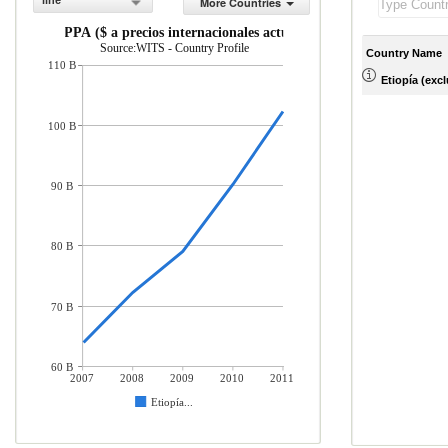
line
More Countries
PIB, PPA ($ a precios internacionales actuales)
Source:WITS - Country Profile
Country Name
110 B
Etiopía (excl
100 B
90 B
80 B
70 B
60 B
2007
2008
2009
2010
2011
Etiopía...