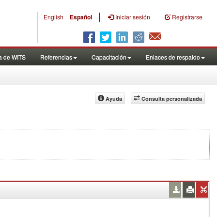
|
English
Español
Iniciar sesión
Registrarse
a de WITS
Referencias
Capacitación
Enlaces de respaldo
Ayuda
Consulta personalizada