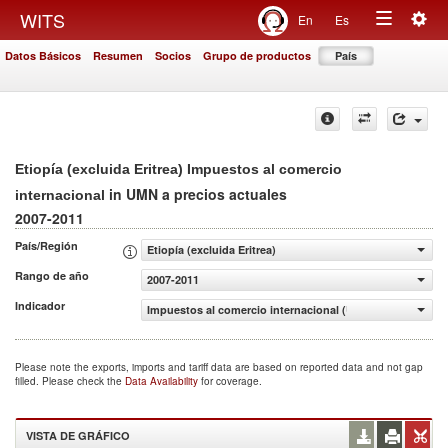
Togg
WITS
En
Es
Toggle
navig
Datos Básicos
Resumen
Socios
Grupo de productos
País
navigation
Etiopía (excluida Eritrea) Impuestos al comercio
in UMN a precios actuales
internacional
2007-2011
País/Región
Etiopía (excluida Eritrea)
Rango de año
2007-2011
Indicador
Impuestos al comercio internacional (UMN a precios actu
Please note the exports, imports and tariff data are based on reported data and not gap
filled. Please check the
Data Availability
for coverage.
VISTA DE GRÁFICO