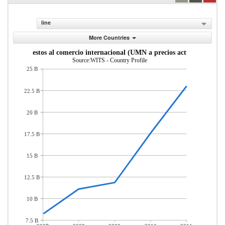
line
More Countries
Impuestos al comercio internacional (UMN a precios actuales)
Source:WITS - Country Profile
25 B
22.5 B
20 B
17.5 B
15 B
12.5 B
10 B
7.5 B