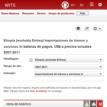
Togg
WITS
En
Es
Toggle
navig
Datos Básicos
Resumen
Socios
Grupo de productos
País
navigation
Etiopía (excluida Eritrea) Importaciones de bienes y
in balanza de pagos, US$ a precios actuales
servicios
2007-2011
País/Región
Etiopía (excluida Eritrea)
Rango de año
2007-2011
Indicador
Importaciones de bienes y servicios (balanza de pagos, U
Please note the exports, imports and tariff data are based on reported data and not gap
filled. Please check the
Data Availability
for coverage.
VISTA DE GRÁFICO