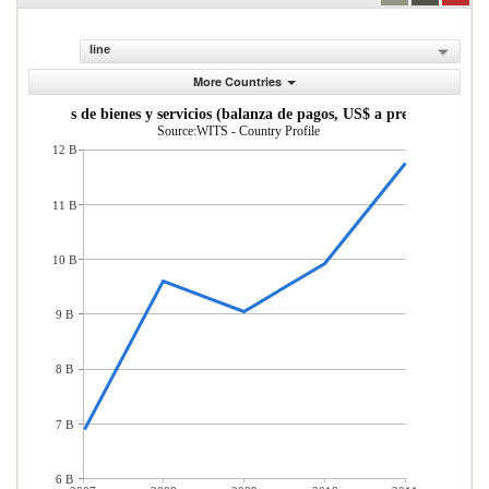
line
More Countries
portaciones de bienes y servicios (balanza de pagos, US$ a precios actuales
Source:WITS - Country Profile
12 B
11 B
10 B
9 B
8 B
7 B
6 B