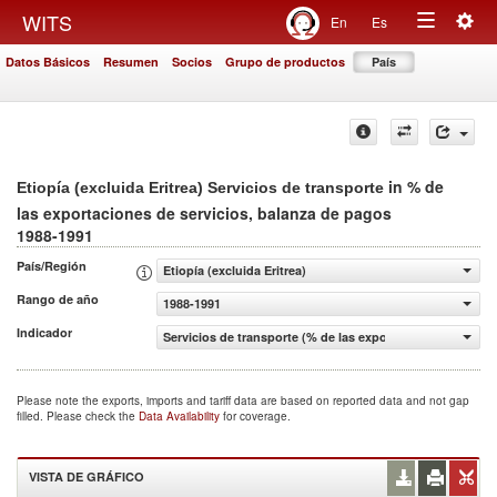
Togg
WITS
En
Es
Toggle
navig
Datos Básicos
Resumen
Socios
Grupo de productos
País
navigation
in % de
Etiopía (excluida Eritrea) Servicios de transporte
las exportaciones de servicios, balanza de pagos
1988-1991
País/Región
Etiopía (excluida Eritrea)
Rango de año
1988-1991
Indicador
Servicios de transporte (% de las exportaciones de servi
Please note the exports, imports and tariff data are based on reported data and not gap
filled. Please check the
Data Availability
for coverage.
VISTA DE GRÁFICO