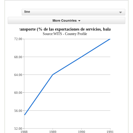
line
More Countries
vicios de transporte (% de las exportaciones de servicios, balanza de pago
Source:WITS - Country Profile
72.00
68.00
64.00
60.00
56.00
52.00
1988
1989
1990
1991