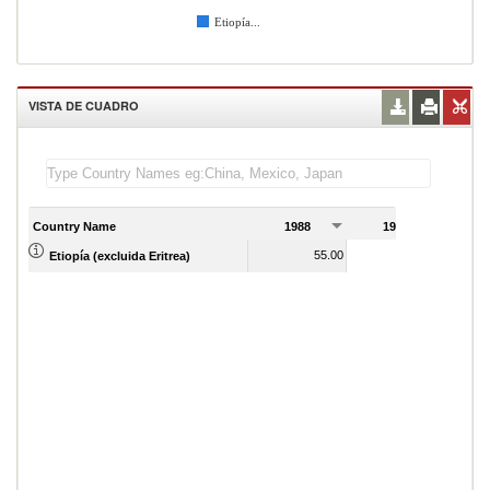
Etiopía...
VISTA DE CUADRO
Country Name
1988
1989
1
55.00
64.00
Etiopía (excluida Eritrea)