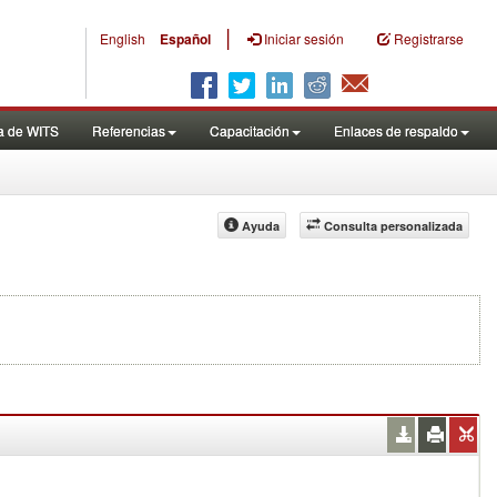
|
English
Español
Iniciar sesión
Registrarse
a de WITS
Referencias
Capacitación
Enlaces de respaldo
Ayuda
Consulta personalizada