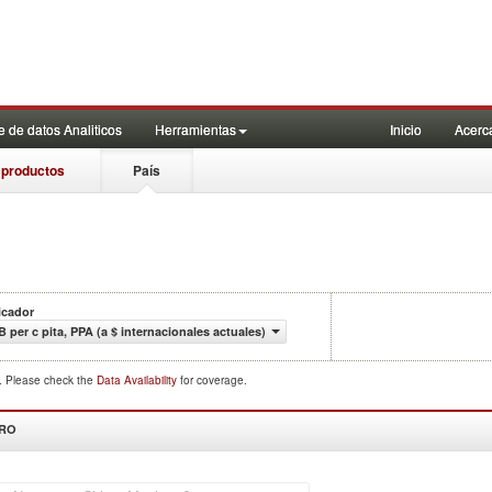
 de datos Analiticos
Herramientas
Inicio
Acerc
 productos
País
icador
B per c pita, PPA (a $ internacionales actuales)
d. Please check the
Data Availability
for coverage.
DRO