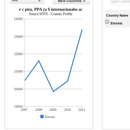
line
More Countries
INB per c pita, PPA (a $ internacionales actuales)
Source:WITS - Country Profile
Country Name
24000
Estonia
23000
22000
21000
20000
19000
2007
2008
2009
2010
2011
Estonia