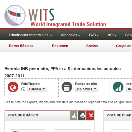
Estadísticas comerciales
Aranceles
GVC
API
Base
Datos Básicos
Resumen
Socios
Grupo de
in a $ internacionales actuales
Estonia INB per c pita, PPA
2007-2011
País/Región
Rango de año
Ind
Estonia
2007-2011
IN
Please note the exports, imports and tariff data are based on reported data and not gap fille
VISTA DE GRÁFICO
VISTA DE CUA