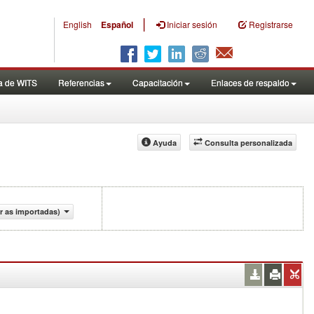
|
English
Español
Iniciar sesión
Registrarse
a de WITS
Referencias
Capacitación
Enlaces de respaldo
Ayuda
Consulta personalizada
r as importadas)