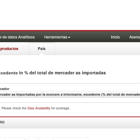
 de datos Analiticos
Herramientas
Inicio
Acerc
 productos
País
in % del total de mercader as importadas
excedente
icador
rcader as importadas por la econom a informante, excedente (% del total de mercade
d. Please check the
Data Availability
for coverage.
DRO