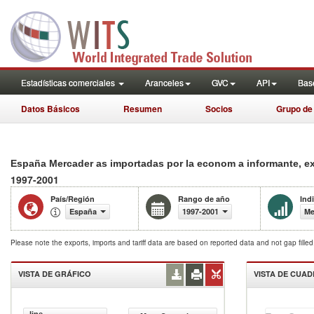
Estadísticas comerciales
Aranceles
GVC
API
Base
Datos Básicos
Resumen
Socios
Grupo de
España Mercader as importadas por la econom a informante, 
1997-2001
País/Región
Rango de año
Ind
España
1997-2001
Me
Please note the exports, imports and tariff data are based on reported data and not gap fille
VISTA DE GRÁFICO
VISTA DE CUA