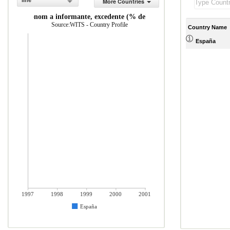
line
More Countries
 por la econom a informante, excedente (% del total de mercader as impo
Source:WITS - Country Profile
Country Name
España
1997
1998
1999
2000
2001
España