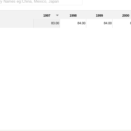
das)
1997
1998
1999
2000
83.00
84.00
84.00