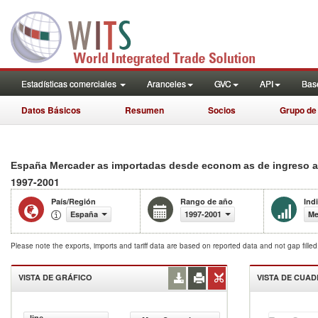
Estadísticas comerciales
Aranceles
GVC
API
Base
Datos Básicos
Resumen
Socios
Grupo de
España Mercader as importadas desde econom as de ingreso a
1997-2001
País/Región
Rango de año
Ind
España
1997-2001
Me
Please note the exports, imports and tariff data are based on reported data and not gap fille
VISTA DE GRÁFICO
VISTA DE CUA