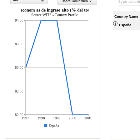
line
More Countries
das desde econom as de ingreso alto (% del total de mercader as importa
Source:WITS - Country Profile
Country Name
84.00
España
83.50
83.00
82.50
82.00
1997
1998
1999
2000
2001
España