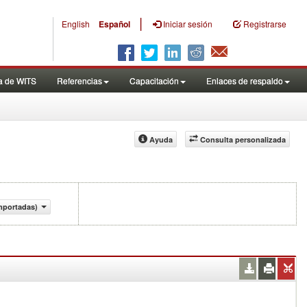
|
English
Español
Iniciar sesión
Registrarse
a de WITS
Referencias
Capacitación
Enlaces de respaldo
Ayuda
Consulta personalizada
mportadas)