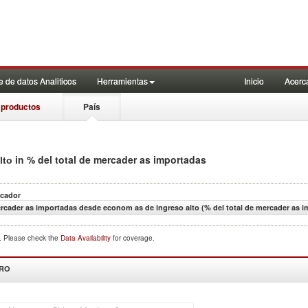
 de datos Analiticos
Herramientas
Inicio
Acerc
 productos
País
in % del total de mercader as importadas
lto
icador
rcader as importadas desde econom as de ingreso alto (% del total de mercader as i
d. Please check the
Data Availability
for coverage.
DRO