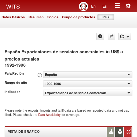
Togg
WITS
En
Es
Toggle
navig
Datos Básicos
Resumen
Socios
Grupo de productos
País
navigation
in US$ a
España Exportaciones de servicios comerciales
precios actuales
1992-1996
País/Región
España
Rango de año
1992-1996
Indicador
Exportaciones de servicios comerciales (US$ a precios ac
Please note the exports, imports and tariff data are based on reported data and not gap
filled. Please check the
Data Availability
for coverage.
VISTA DE GRÁFICO