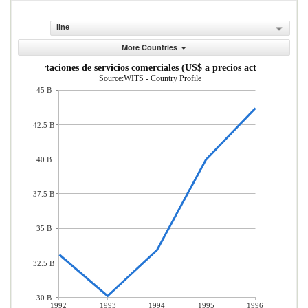
line
More Countries
Exportaciones de servicios comerciales (US$ a precios actuales)
Source:WITS - Country Profile
45 B
42.5 B
40 B
37.5 B
35 B
32.5 B
30 B
1992
1993
1994
1995
1996