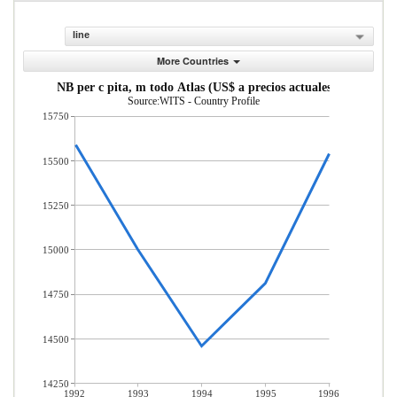
line
More Countries
INB per c pita, m todo Atlas (US$ a precios actuales)
Source:WITS - Country Profile
15750
15500
15250
15000
14750
14500
14250
1992
1993
1994
1995
1996