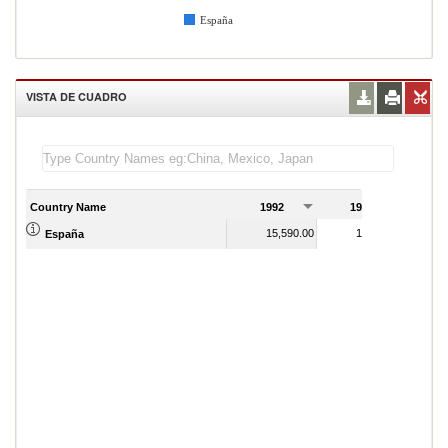
España
VISTA DE CUADRO
Country Name
1992
1993
1
15,590.00
15,000.00
España