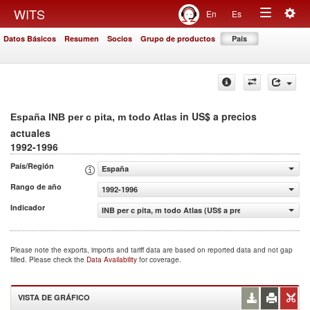
Togg
WITS
En
Es
Toggle
navig
Datos Básicos
Resumen
Socios
Grupo de productos
País
navigation
in US$ a precios
España INB per c pita, m todo Atlas
actuales
1992-1996
País/Región
España
Rango de año
1992-1996
Indicador
INB per c pita, m todo Atlas (US$ a precios actuales)
Please note the exports, imports and tariff data are based on reported data and not gap
filled. Please check the
Data Availability
for coverage.
VISTA DE GRÁFICO