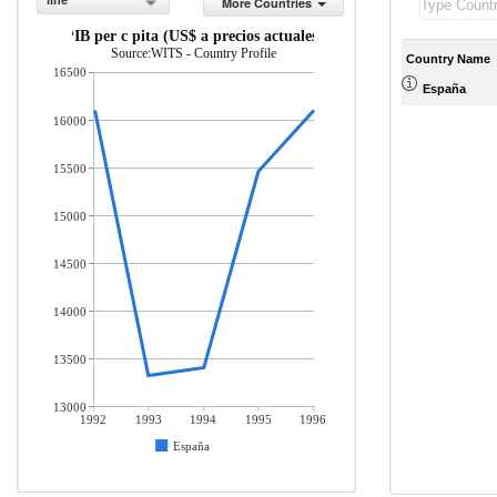
line
More Countries
PIB per c pita (US$ a precios actuales)
Source:WITS - Country Profile
Country Name
16500
España
16000
15500
15000
14500
14000
13500
13000
1992
1993
1994
1995
1996
España