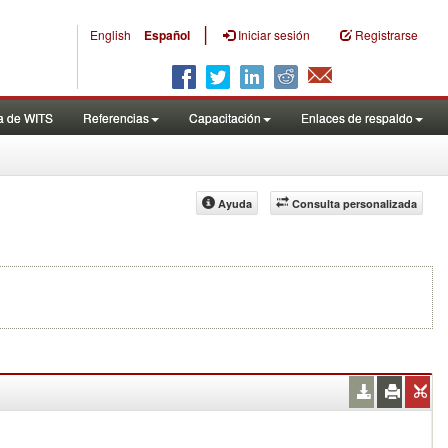
|
English
Español
Iniciar sesión
Registrarse
a de WITS
Referencias
Capacitación
Enlaces de respaldo
Ayuda
Consulta personalizada