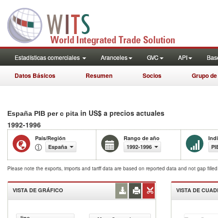
Estadísticas comerciales
Aranceles
GVC
API
Base
Datos Básicos
Resumen
Socios
Grupo de
in US$ a precios actuales
España PIB per c pita
1992-1996
País/Región
Rango de año
Ind
España
1992-1996
PI
Please note the exports, imports and tariff data are based on reported data and not gap fille
VISTA DE GRÁFICO
VISTA DE CUA