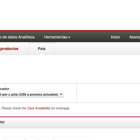
 de datos Analiticos
Herramientas
Inicio
Acerc
 productos
País
icador
B per c pita (US$ a precios actuales)
d. Please check the
Data Availability
for coverage.
DRO