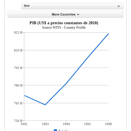
line
More Countries
PIB (US$ a precios constantes de 2010)
Source:WITS - Country Profile
825 B
810 B
795 B
780 B
765 B
750 B
1992
1993
1994
1995
1996