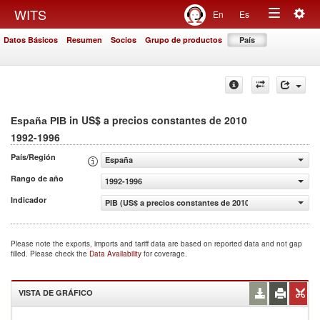
Togg
WITS
En
Es
Toggle
navig
Datos Básicos
Resumen
Socios
Grupo de productos
País
navigation
in US$ a precios constantes de 2010
España PIB
1992-1996
País/Región
España
Rango de año
1992-1996
Indicador
PIB (US$ a precios constantes de 2010)
Please note the exports, imports and tariff data are based on reported data and not gap
filled. Please check the
Data Availability
for coverage.
VISTA DE GRÁFICO