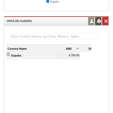
España
VISTA DE CUADRO
Country Name
1992
1993
1
4,769.00
4,793.00
España