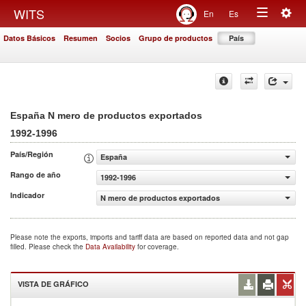
Togg
WITS
En
Es
Toggle
navig
Datos Básicos
Resumen
Socios
Grupo de productos
País
navigation
España N mero de productos exportados
1992-1996
País/Región
España
Rango de año
1992-1996
Indicador
N mero de productos exportados
Please note the exports, imports and tariff data are based on reported data and not gap
filled. Please check the
Data Availability
for coverage.
VISTA DE GRÁFICO