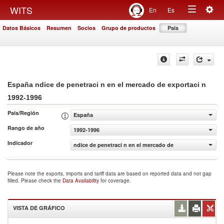
Togg
WITS
En
Es
Toggle
navig
Datos Básicos
Resumen
Socios
Grupo de productos
País
navigation
España ndice de penetraci n en el mercado de exportaci n
1992-1996
País/Región
España
Rango de año
1992-1996
Indicador
ndice de penetraci n en el mercado de exportaci n
Please note the exports, imports and tariff data are based on reported data and not gap
filled. Please check the
Data Availability
for coverage.
VISTA DE GRÁFICO