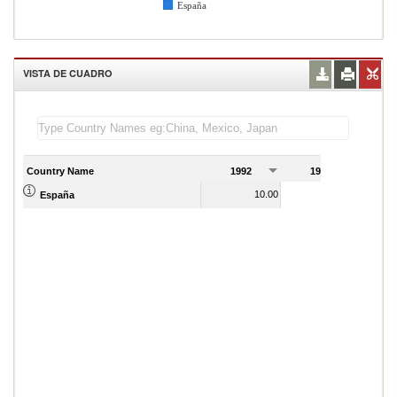
España
VISTA DE CUADRO
Country Name
1992
1993
1
10.00
11.00
España