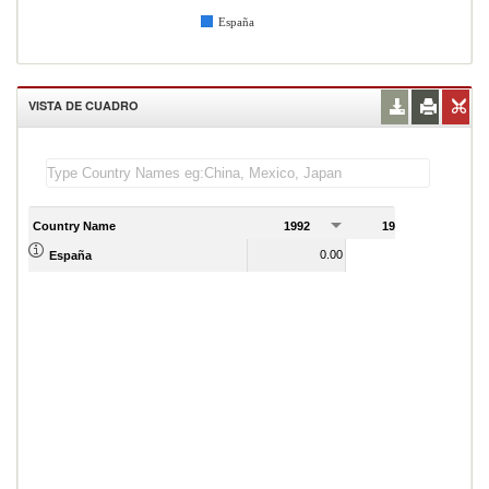
España
VISTA DE CUADRO
Country Name
1992
1993
1
0.00
0.00
España