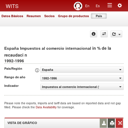
Togg
WITS
En
Es
Toggle
navig
Datos Básicos
Resumen
Socios
Grupo de productos
País
navigation
in % de la
España Impuestos al comercio internacional
recaudaci n
1992-1996
País/Región
España
Rango de año
1992-1996
Indicador
Impuestos al comercio internacional (% de la recaudaci n
Please note the exports, imports and tariff data are based on reported data and not gap
filled. Please check the
Data Availability
for coverage.
VISTA DE GRÁFICO