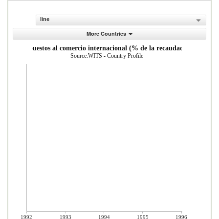
line
More Countries
Impuestos al comercio internacional (% de la recaudaci n)
Source:WITS - Country Profile
1992
1993
1994
1995
1996