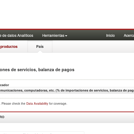
 de datos Analiticos
Herramientas
Inicio
Acerc
 productos
País
iones de servicios, balanza de pagos
icador
municaciones, computadoras, etc. (% de importaciones de servicios, balanza de pag
d. Please check the
Data Availability
for coverage.
DRO