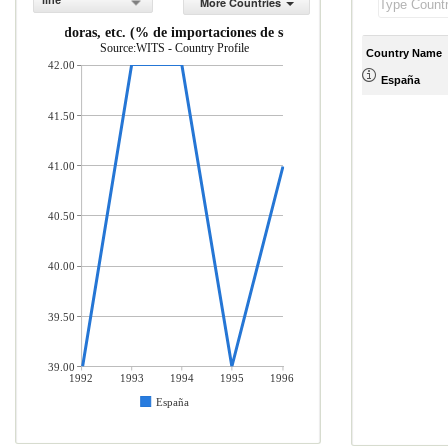
line
More Countries
 computadoras, etc. (% de importaciones de servicios, balanza de pagos)
Source:WITS - Country Profile
Country Name
42.00
España
41.50
41.00
40.50
40.00
39.50
39.00
1992
1993
1994
1995
1996
España