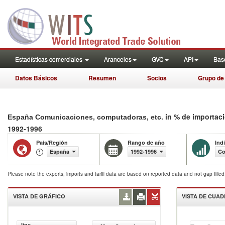
Estadísticas comerciales
Aranceles
GVC
API
Base
Datos Básicos
Resumen
Socios
Grupo de
in % de importac
España Comunicaciones, computadoras, etc.
1992-1996
País/Región
Rango de año
Ind
España
1992-1996
Co
Please note the exports, imports and tariff data are based on reported data and not gap fille
VISTA DE GRÁFICO
VISTA DE CUA