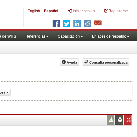
|
English
Español
Iniciar sesión
Registrarse
a de WITS
Referencias
Capacitación
Enlaces de respaldo
Ayuda
Consulta personalizada
os)