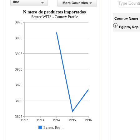
line
More Countries
N mero de productos importados
Source:WITS - Country Profile
Country Name
3975
Egipto, Rep.
3950
3925
3900
3875
3850
3825
1992
1993
1994
1995
1996
Egipto, Rep....