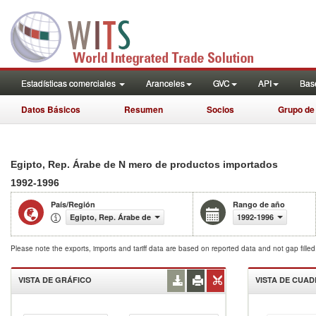
Estadísticas comerciales
Aranceles
GVC
API
Base
Datos Básicos
Resumen
Socios
Grupo de
Egipto, Rep. Árabe de N mero de productos importados
1992-1996
País/Región
Rango de año
Egipto, Rep. Árabe de
1992-1996
Please note the exports, imports and tariff data are based on reported data and not gap fille
VISTA DE GRÁFICO
VISTA DE CUA