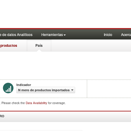
 de datos Analiticos
Herramientas
Inicio
Acerc
 productos
País
Indicador
N mero de productos importados
d. Please check the
Data Availability
for coverage.
DRO