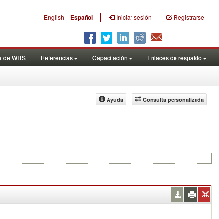
|
English
Español
Iniciar sesión
Registrarse
a de WITS
Referencias
Capacitación
Enlaces de respaldo
Ayuda
Consulta personalizada