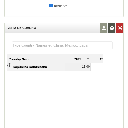
República...
VISTA DE CUADRO
Country Name
2012
2013
2
13.00
13.00
República Dominicana