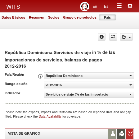
Togg
WITS
En
Es
Toggle
navig
Datos Básicos
Resumen
Socios
Grupo de productos
País
navigation
in % de las
República Dominicana Servicios de viaje
importaciones de servicios, balanza de pagos
2012-2016
País/Región
República Dominicana
Rango de año
2012-2016
Indicador
Servicios de viaje (% de las importaciones de servicios, 
Please note the exports, imports and tariff data are based on reported data and not gap
filled. Please check the
Data Availability
for coverage.
VISTA DE GRÁFICO