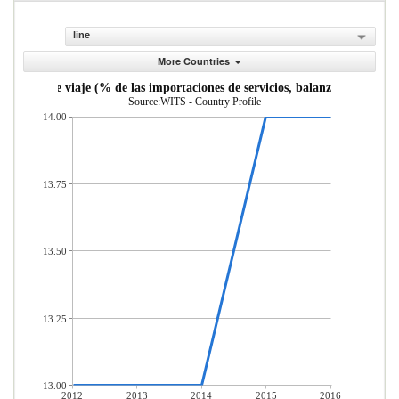
line
More Countries
Servicios de viaje (% de las importaciones de servicios, balanza de pagos)
Source:WITS - Country Profile
14.00
13.75
13.50
13.25
13.00
2012
2013
2014
2015
2016