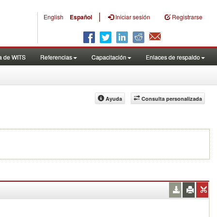
|
English
Español
Iniciar sesión
Registrarse
a de WITS
Referencias
Capacitación
Enlaces de respaldo
Ayuda
Consulta personalizada