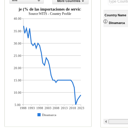
line
More Countries
icios de viaje (% de las importaciones de servicios comerciales)
Source:WITS - Country Profile
Country Name
40.00
Dinamarca
35.00
30.00
25.00
20.00
15.00
10.00
5.00
1988
1993
1998
2003
2008
2013
2018
2023
Dinamarca