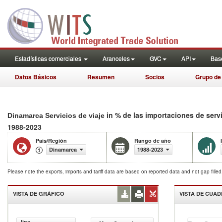
Estadísticas comerciales
Aranceles
GVC
API
Base
Datos Básicos
Resumen
Socios
Grupo de
in % de las importaciones de serv
Dinamarca Servicios de viaje
1988-2023
País/Región
Rango de año
Dinamarca
1988-2023
Please note the exports, imports and tariff data are based on reported data and not gap fille
VISTA DE GRÁFICO
VISTA DE CUA