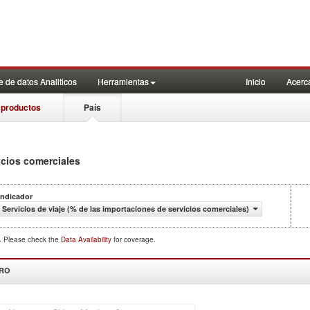
 de datos Analiticos
Herramientas
Inicio
Acerc
 productos
País
icios comerciales
Indicador
Servicios de viaje (% de las importaciones de servicios comerciales)
d. Please check the
Data Availability
for coverage.
DRO