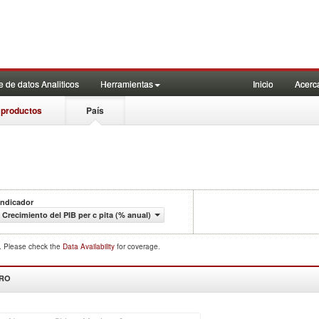
 de datos Analiticos
Herramientas
Inicio
Acerc
 productos
País
Indicador
Crecimiento del PIB per c pita (% anual)
d. Please check the
Data Availability
for coverage.
DRO