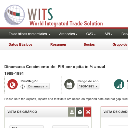
Estadísticas comerciales
Aranceles
GVC
API
Base
Datos Básicos
Resumen
Socios
Grupo de
in % anual
Dinamarca Crecimiento del PIB per c pita
1988-1991
País/Región
Rango de año
Dinamarca
1988-1991
Please note the exports, imports and tariff data are based on reported data and not gap fille
VISTA DE GRÁFICO
VISTA DE CUA