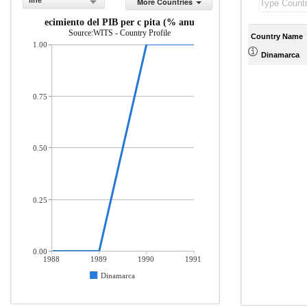
line
More Countries
Crecimiento del PIB per c pita (% anual)
Source:WITS - Country Profile
Country Name
1.00
Dinamarca
0.75
0.50
0.25
0.00
1988
1989
1990
1991
Dinamarca