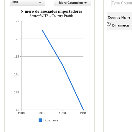
line
More Countries
N mero de asociados importadores
Source:WITS - Country Profile
Country Name
172
Dinamarca
170
168
166
164
162
1988
1989
1990
1991
Dinamarca