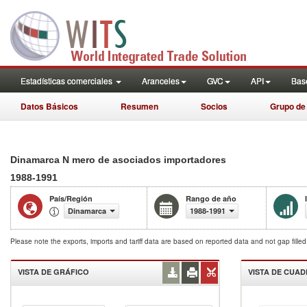
Estadísticas comerciales
Aranceles
GVC
API
Base
Datos Básicos
Resumen
Socios
Grupo de
Dinamarca N mero de asociados importadores
1988-1991
País/Región
Rango de año
Dinamarca
1988-1991
Please note the exports, imports and tariff data are based on reported data and not gap fille
VISTA DE GRÁFICO
VISTA DE CUA