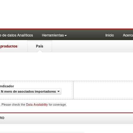
 de datos Analiticos
Herramientas
Inicio
Acerc
 productos
País
Indicador
N mero de asociados importadores
d. Please check the
Data Availability
for coverage.
DRO