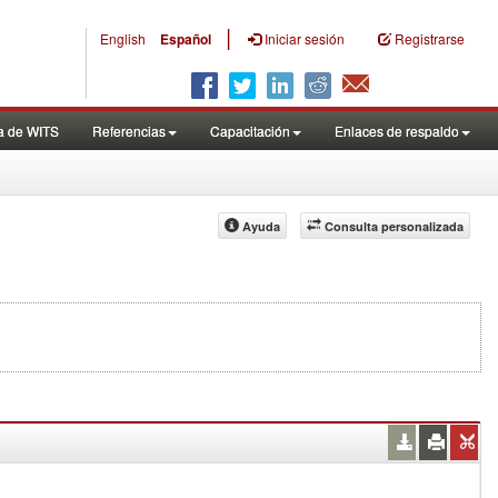
|
English
Español
Iniciar sesión
Registrarse
a de WITS
Referencias
Capacitación
Enlaces de respaldo
Ayuda
Consulta personalizada