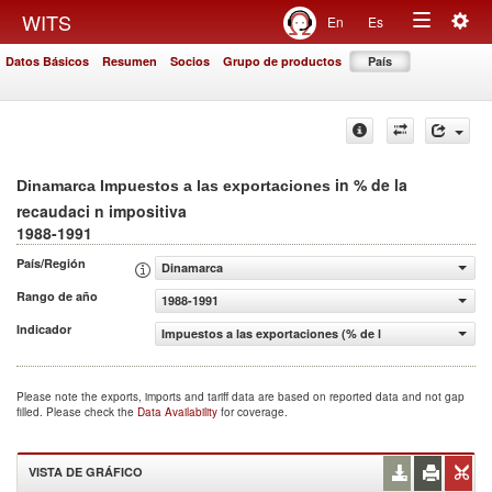
Togg
WITS
En
Es
Toggle
navig
Datos Básicos
Resumen
Socios
Grupo de productos
País
navigation
in % de la
Dinamarca Impuestos a las exportaciones
recaudaci n impositiva
1988-1991
País/Región
Dinamarca
Rango de año
1988-1991
Indicador
Impuestos a las exportaciones (% de la recaudaci n impos
Please note the exports, imports and tariff data are based on reported data and not gap
filled. Please check the
Data Availability
for coverage.
VISTA DE GRÁFICO