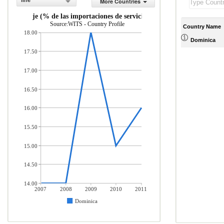
line
More Countries
icios de viaje (% de las importaciones de servicios comerciales)
Source:WITS - Country Profile
Country Name
18.00
Dominica
17.50
17.00
16.50
16.00
15.50
15.00
14.50
14.00
2007
2008
2009
2010
2011
Dominica