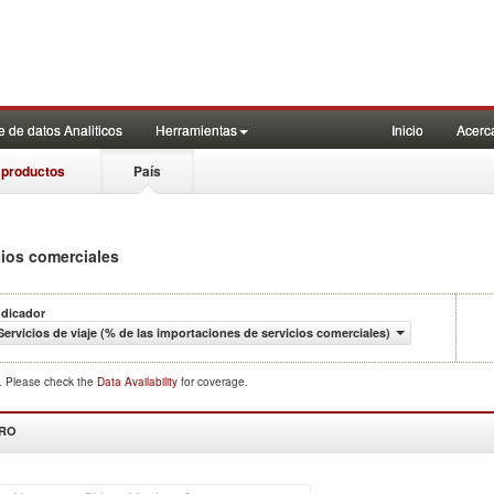
 de datos Analiticos
Herramientas
Inicio
Acerc
 productos
País
cios comerciales
ndicador
Servicios de viaje (% de las importaciones de servicios comerciales)
d. Please check the
Data Availability
for coverage.
DRO