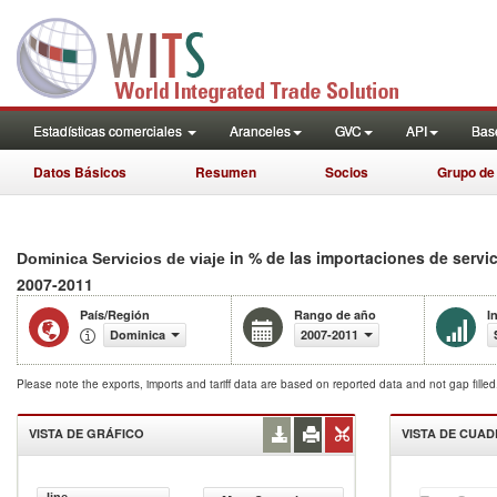
Estadísticas comerciales
Aranceles
GVC
API
Base
Datos Básicos
Resumen
Socios
Grupo de
in % de las importaciones de servi
Dominica Servicios de viaje
2007-2011
País/Región
Rango de año
I
Dominica
2007-2011
Please note the exports, imports and tariff data are based on reported data and not gap fille
VISTA DE GRÁFICO
VISTA DE CUA