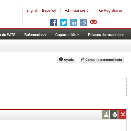
|
English
Español
Iniciar sesión
Registrarse
a de WITS
Referencias
Capacitación
Enlaces de respaldo
Ayuda
Consulta personalizada