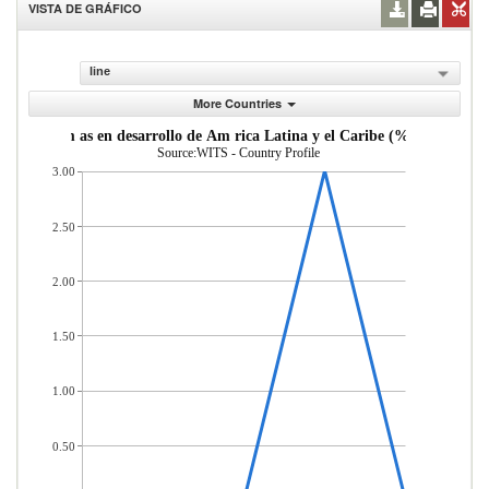
VISTA DE GRÁFICO
line
More Countries
de econom as en desarrollo de Am rica Latina y el Caribe (% del total d
Source:WITS - Country Profile
3.00
2.50
2.00
1.50
1.00
0.50