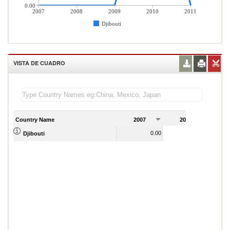
0.00
2007
2008
2009
2010
2011
Djibouti
VISTA DE CUADRO
Country Name
2007
2008
2
0.00
0.00
Djibouti