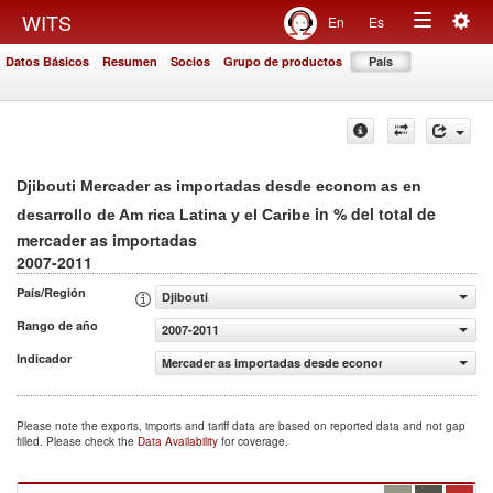
Togg
WITS
En
Es
Toggle
navig
Datos Básicos
Resumen
Socios
Grupo de productos
País
navigation
Djibouti Mercader as importadas desde econom as en
in % del total de
desarrollo de Am rica Latina y el Caribe
mercader as importadas
2007-2011
País/Región
Djibouti
Rango de año
2007-2011
Indicador
Mercader as importadas desde econom as en desarrollo de
Please note the exports, imports and tariff data are based on reported data and not gap
filled. Please check the
Data Availability
for coverage.