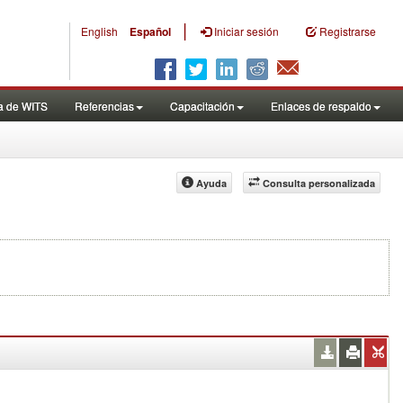
|
English
Español
Iniciar sesión
Registrarse
a de WITS
Referencias
Capacitación
Enlaces de respaldo
Ayuda
Consulta personalizada