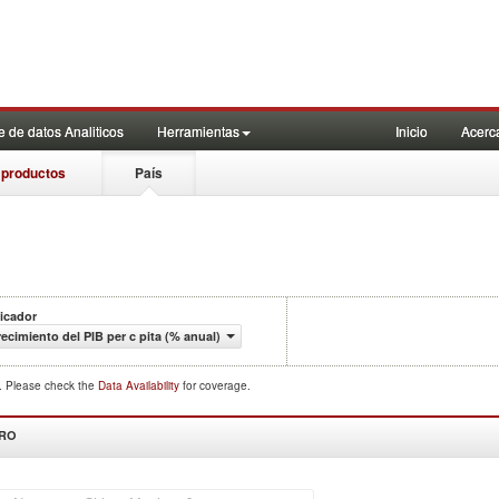
 de datos Analiticos
Herramientas
Inicio
Acerc
 productos
País
icador
ecimiento del PIB per c pita (% anual)
d. Please check the
Data Availability
for coverage.
DRO