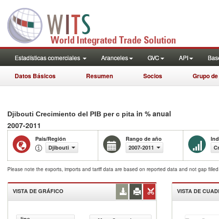
Estadísticas comerciales
Aranceles
GVC
API
Base
Datos Básicos
Resumen
Socios
Grupo de
in % anual
Djibouti Crecimiento del PIB per c pita
2007-2011
País/Región
Rango de año
Ind
Djibouti
2007-2011
Cr
Please note the exports, imports and tariff data are based on reported data and not gap fille
VISTA DE GRÁFICO
VISTA DE CUA