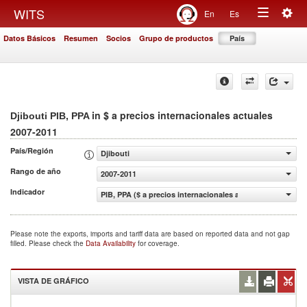
Togg
WITS
En
Es
Toggle
navig
Datos Básicos
Resumen
Socios
Grupo de productos
País
navigation
in $ a precios internacionales actuales
Djibouti PIB, PPA
2007-2011
País/Región
Djibouti
Rango de año
2007-2011
Indicador
PIB, PPA ($ a precios internacionales actuales)
Please note the exports, imports and tariff data are based on reported data and not gap
filled. Please check the
Data Availability
for coverage.
VISTA DE GRÁFICO