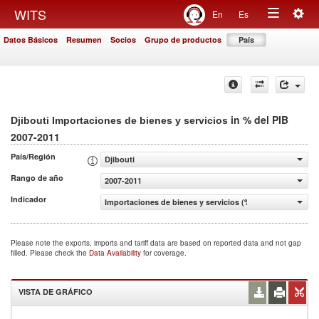
Togg
WITS
En
Es
Toggle
navig
Datos Básicos
Resumen
Socios
Grupo de productos
País
navigation
in % del PIB
Djibouti Importaciones de bienes y servicios
2007-2011
País/Región
Djibouti
Rango de año
2007-2011
Indicador
Importaciones de bienes y servicios (% del PIB)
Please note the exports, imports and tariff data are based on reported data and not gap
filled. Please check the
Data Availability
for coverage.
VISTA DE GRÁFICO