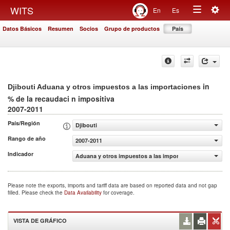
Togg
WITS
En
Es
Toggle
navig
Datos Básicos
Resumen
Socios
Grupo de productos
País
navigation
in
Djibouti Aduana y otros impuestos a las importaciones
% de la recaudaci n impositiva
2007-2011
País/Región
Djibouti
Rango de año
2007-2011
Indicador
Aduana y otros impuestos a las importaciones (% de la r
Please note the exports, imports and tariff data are based on reported data and not gap
filled. Please check the
Data Availability
for coverage.
VISTA DE GRÁFICO