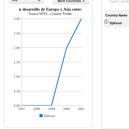
line
More Countries
conom as en desarrollo de Europa y Asia central (% del total de mercader
Source:WITS - Country Profile
Country Name
3.00
Djibouti
2.50
2.00
1.50
1.00
0.50
0.00
1997
1998
1999
2000
2001
Djibouti