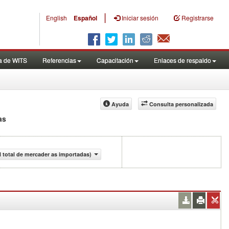
|
English
Español
Iniciar sesión
Registrarse
a de WITS
Referencias
Capacitación
Enlaces de respaldo
Ayuda
Consulta personalizada
as
 total de mercader as importadas)