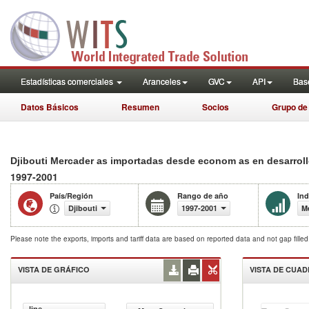
Estadísticas comerciales
Aranceles
GVC
API
Base
Datos Básicos
Resumen
Socios
Grupo de
Djibouti Mercader as importadas desde econom as en desarroll
1997-2001
País/Región
Rango de año
Ind
Djibouti
1997-2001
Me
Please note the exports, imports and tariff data are based on reported data and not gap fille
VISTA DE GRÁFICO
VISTA DE CUA