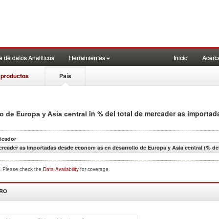
 de datos Analiticos
Herramientas
Inicio
Acerc
 productos
País
in % del total de mercader as importad
o de Europa y Asia central
icador
rcader as importadas desde econom as en desarrollo de Europa y Asia central (% del
d. Please check the
Data Availability
for coverage.
DRO