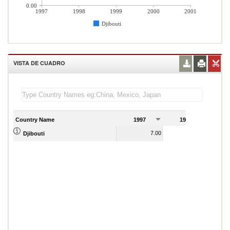
0.00
1997
1998
1999
2000
2001
Djibouti
VISTA DE CUADRO
Country Name
1997
1998
1
7.00
12.00
Djibouti