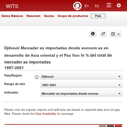
Togg
WITS
En
Es
Toggle
navig
Datos Básicos
Resumen
Socios
Grupo de productos
País
navigation
Djibouti Mercader as importadas desde econom as en
in % del total de
desarrollo de Asia oriental y el Pac fico
mercader as importadas
1997-2001
País/Región
Djibouti
Rango de año
1997-2001
Indicador
Mercader as importadas desde econom as en desarrollo de 
Please note the exports, imports and tariff data are based on reported data and not gap
filled. Please check the
Data Availability
for coverage.